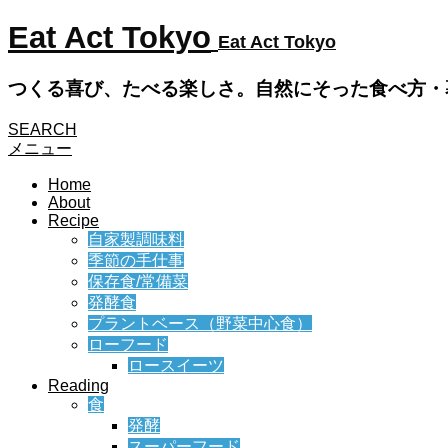
Eat Act Tokyo
Eat Act Tokyo
つくる喜び、たべる楽しさ。自然にそった食べ方・
SEARCH
メニュー
Home
About
Recipe
自家製調味料
季節の手仕事
保存食/常備菜
発酵食
プラントベース（野菜中心食）
ローフード
ロースイーツ
Reading
食
発酵
スーパーフード