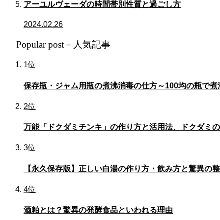
アーユルヴェーダの時間帯別性質と過ごし方
2024.02.26
Popular post－人気記事
1位
保存瓶・ジャム用瓶の煮沸消毒の仕方～100均の瓶で煮
2位
万能「ドクダミチンキ」の作り方と活用法、ドクダミの
3位
【永久保存版】正しい白湯の作り方・飲み方と驚異の整
4位
酒粕とは？驚異の発酵食品といわれる理由