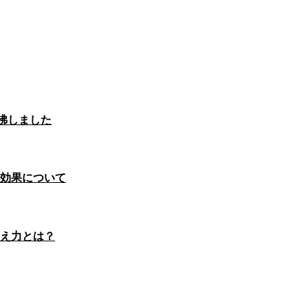
沸しました
効果について
え力とは？