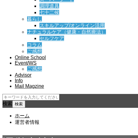
調理道具
七十二候
暮らし
スキルアップ/オンライン活用
ナチュラルケア（健康・自然療法）
セルフケア
コラム
ご感想
Online School
Event/WS
ご感想
Advisor
Info
Mail Magzine
検索
ホーム
運営者情報