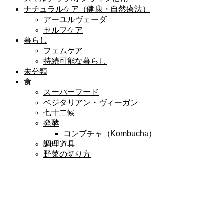
ナチュラルケア（健康・自然療法）
アーユルヴェーダ
セルフケア
暮らし
フェムケア
持続可能な暮らし
未分類
食
スーパーフード
ベジタリアン・ヴィーガン
七十二候
発酵
コンブチャ（Kombucha）
調理道具
野菜の切り方