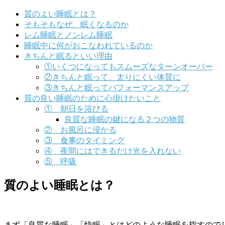
質のよい睡眠とは？
そもそもなぜ、眠くなるのか
レム睡眠とノンレム睡眠
睡眠中に何がおこなわれているのか
きちんと眠るといい理由
①いくつになってもスムーズなターンオーバー
②きちんと眠って、太りにくい体質に
③きちんと眠ってパフォーマンスアップ
質の良い睡眠のために心掛けたいこと
① 朝日を浴びる
良質な睡眠の鍵になる２つの物質
② お風呂に浸かる
③ 食事のタイミング
④ 夜間にはできるだけ光を入れない
⑤ 呼吸
質のよい睡眠とは？
まず「良質な睡眠」「快眠」とはどのような睡眠を指すので