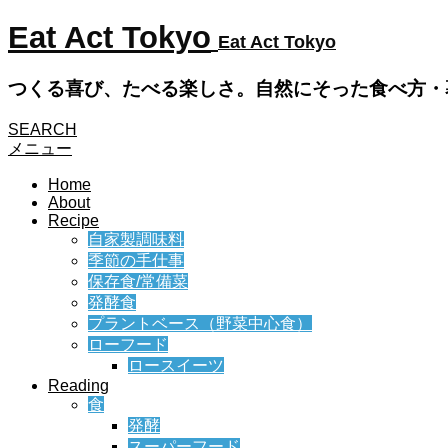
Eat Act Tokyo
Eat Act Tokyo
つくる喜び、たべる楽しさ。自然にそった食べ方・
SEARCH
メニュー
Home
About
Recipe
自家製調味料
季節の手仕事
保存食/常備菜
発酵食
プラントベース（野菜中心食）
ローフード
ロースイーツ
Reading
食
発酵
スーパーフード