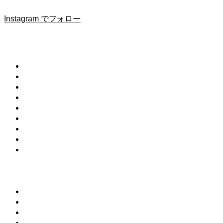
Instagram でフォロー
メニュー
お問合せ
利用規約
プライバシーポリシー
Eat Act Tokyoイベント情報
掲載商品・書籍について
広告・商品掲載について
運営者情報
AYUWEDA式アーユルヴェーダアドバイザーご紹介
ライター一覧
レシピカテゴリー
自家製調味料
ローフード
保存食/常備菜
プラントベース（野菜中心食）