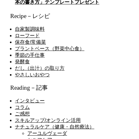
本の書き方」テンプレートプレゼント
Recipe－レシピ
自家製調味料
ローフード
保存食/常備菜
プラントベース（野菜中心食）
季節の手仕事
発酵食
だし（出汁）の取り方
やさしいおやつ
Reading－記事
インタビュー
コラム
ご感想
スキルアップ/オンライン活用
ナチュラルケア（健康・自然療法）
アーユルヴェーダ