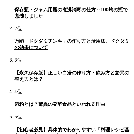
保存瓶・ジャム用瓶の煮沸消毒の仕方～100均の瓶で
煮沸しました
2位
万能「ドクダミチンキ」の作り方と活用法、ドクダミ
の効果について
3位
【永久保存版】正しい白湯の作り方・飲み方と驚異の
整え力とは？
4位
酒粕とは？驚異の発酵食品といわれる理由
5位
【初心者必見】具体的でわかりやすい「料理レシピ基