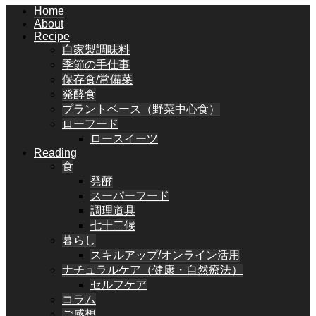
Home
About
Recipe
自家製調味料
季節の手仕事
保存食/常備菜
発酵食
プラントベース（野菜中心食）
ローフード
ロースイーツ
Reading
食
発酵
スーパーフード
調理道具
七十二候
暮らし
スキルアップ/オンライン活用
ナチュラルケア（健康・自然療法）
セルフケア
コラム
ご感想