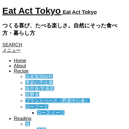
Eat Act Tokyo
Eat Act Tokyo
つくる喜び、たべる楽しさ。自然にそった食べ
方・暮らし方
SEARCH
メニュー
Home
About
Recipe
自家製調味料
季節の手仕事
保存食/常備菜
発酵食
プラントベース（野菜中心食）
ローフード
ロースイーツ
Reading
食