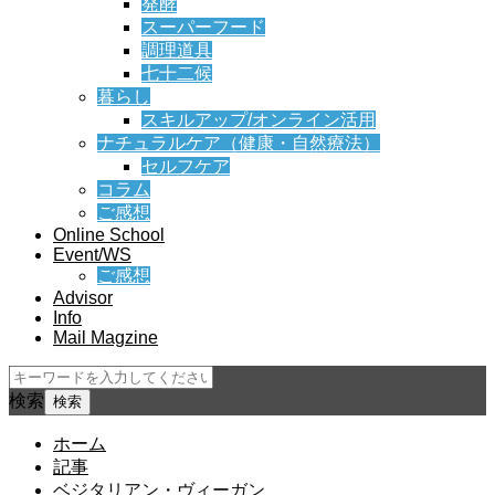
発酵
スーパーフード
調理道具
七十二候
暮らし
スキルアップ/オンライン活用
ナチュラルケア（健康・自然療法）
セルフケア
コラム
ご感想
Online School
Event/WS
ご感想
Advisor
Info
Mail Magzine
検索
ホーム
記事
ベジタリアン・ヴィーガン