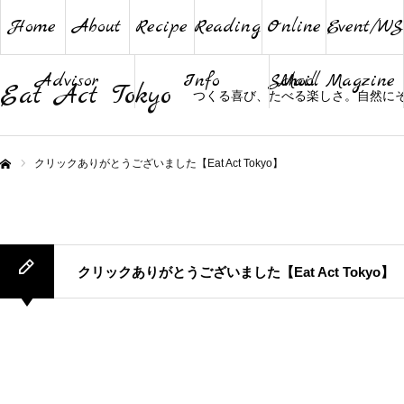
Home
About
Recipe
Reading
Online
Event/WS
Advisor
Info
School
Mail Magzine
Eat Act Tokyo
つくる喜び、たべる楽しさ。自然に
クリックありがとうございました【Eat Act Tokyo】
ム
クリックありがとうございました【Eat Act Tokyo】