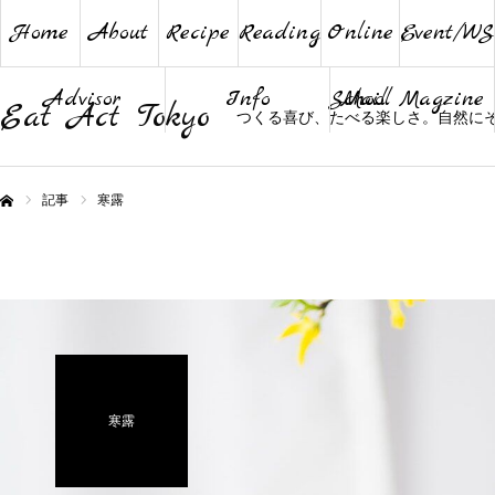
Home
About
Recipe
Reading
Online
Event/WS
Advisor
Info
School
Mail Magzine
Eat Act Tokyo
つくる喜び、たべる楽しさ。自然に
記事
寒露
ム
寒露