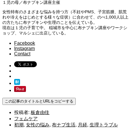
１児の母／布ナプキン講座主催
女性特有のさまざまな悩みを持つ方（不妊やPMS、子宮筋腫、肌荒
れや冷えをはじめとする様々な症状）に合わせて、のべ1,000人以上
の方たちに布ナプキンや生理のことを伝えている。
現在は１児の子育て中。 稲城市を中心に布ナプキン講座やワークシ
ョップ、マルシェに出店している。
Facebook
Instagram
Contact
この記事のタイトルとURLをコピーする
投稿者:
板倉由佳
フェムケア
初潮
,
女性の悩み
,
布ナプ生活
,
月経
,
生理トラブル