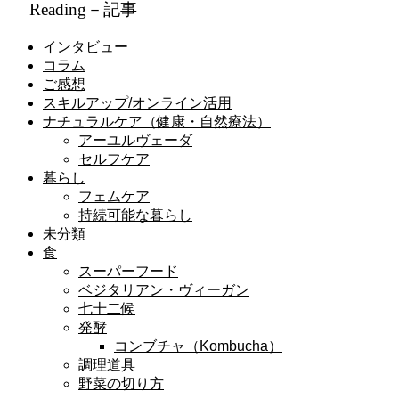
Reading－記事
インタビュー
コラム
ご感想
スキルアップ/オンライン活用
ナチュラルケア（健康・自然療法）
アーユルヴェーダ
セルフケア
暮らし
フェムケア
持続可能な暮らし
未分類
食
スーパーフード
ベジタリアン・ヴィーガン
七十二候
発酵
コンブチャ（Kombucha）
調理道具
野菜の切り方