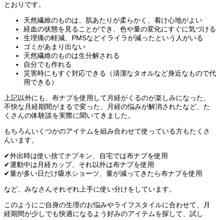
とおりです。
天然繊維のものは、肌あたりが柔らかく、着け心地がよい
経血の状態を見ることができ、色や量の変化にすぐに気づける
生理痛の軽減、PMSなどイライラが減ったという人がいる
ゴミがあまり出ない
天然繊維のものは生分解される
自分でも作れる
災害時にもすぐ対応できる（清潔なタオルなど身近なもので代
用できる）
上記以外にも、布ナプを使用して月経がくるのが楽しみになった、
不快な月経期間がまるで変った、月経の悩みが解消されたなど、た
くさんの体験談を実際に聞いてきました。
もちろんいくつかのアイテムを組み合わせて使っている方もたくさ
んいます。
✔外出時は使い捨てナプキン、自宅では布ナプを使用
✔運動中は月経カップ、それ以外は布ナプを使用
✔量が多い日だけ吸水ショーツ、量が減ってきたら布ナプを使用
など、みなさんそれぞれ上手に使い分けをしています。
このようにご自身の生理のお悩みやライフスタイルに合わせて、月
経期間が少しでも快適になるよう好みのアイテムを探して、試し