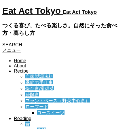
Eat Act Tokyo
Eat Act Tokyo
つくる喜び、たべる楽しさ。自然にそった食べ
方・暮らし方
SEARCH
メニュー
Home
About
Recipe
自家製調味料
季節の手仕事
保存食/常備菜
発酵食
プラントベース（野菜中心食）
ローフード
ロースイーツ
Reading
食