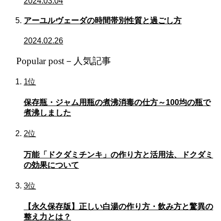
2024.03.04
アーユルヴェーダの時間帯別性質と過ごし方
2024.02.26
Popular post－人気記事
1位
保存瓶・ジャム用瓶の煮沸消毒の仕方～100均の瓶で
煮沸しました
2位
万能「ドクダミチンキ」の作り方と活用法、ドクダミ
の効果について
3位
【永久保存版】正しい白湯の作り方・飲み方と驚異の
整え力とは？