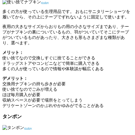
pixabay
多くの方が使っている生理用品です。 おもにサニタリーショーツを
履いてから、その上にテープでずれないように固定して使います。
夜用の大きなサイズからおりもの用の小さなサイズまであり、テー
プがナプキンの裏についているもの、羽がついていてそこにテープ
がついているものがあったり、大きさも形もさまざまな種類があ
り、選べます。
メリット：
使い捨てなので交換しすぐに捨てることができる
ドラッグストアやコンビニなどで簡単に購入できる
多くの人が使っているので情報や体験談が幅広くある
デメリット：
交換用ナプキンの持ち歩きが必要
使い捨てなのでごみが増える
ほぼ毎月購入が必要
収納スペースが必要で場所をとってしまう
デリケートゾーンのかぶれやかゆみがでることがある
タンポン
pixabay