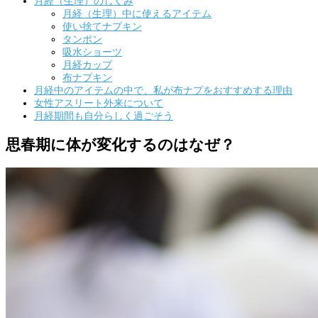
月経（生理）のしくみ
月経（生理）中に使えるアイテム
使い捨てナプキン
タンポン
吸水ショーツ
月経カップ
布ナプキン
月経中のアイテムの中で、私が布ナプをおすすめする理由
女性アスリート外来について
月経期間も自分らしく過ごそう
思春期に体が変化するのはなぜ？