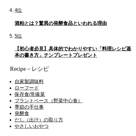
4位
酒粕とは？驚異の発酵食品といわれる理由
5位
【初心者必見】具体的でわかりやすい「料理レシピ基
本の書き方」テンプレートプレゼント
Recipe－レシピ
自家製調味料
ローフード
保存食/常備菜
プラントベース（野菜中心食）
季節の手仕事
発酵食
だし（出汁）の取り方
やさしいおやつ