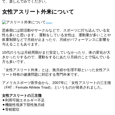
て、楽しんでみてください。
女性アスリート外来について
pixabay
思春期には部活動やサークルなどで、スポーツに打ち込んでいる女
性も多いと思います。 運動をしている女性は、運動量が多いことや
体重制限などで月経が止まったり、月経がパフォーマンスに影響を
与えることもあります。
10代のうちは月経周期がまだ安定していなかったり、体の変化が大
きかったりするので、運動をするにあたり月経のことで悩んでいる
方も多いです。
「女性アスリート外来」とは、無月経や生理不順といった女性アス
リート特有の健康問題に対応する専門外来です。
アメリカスポーツ医学会から、2007年に「女性アスリートの三主徴
（FAT：Female Athlete Triad)」というものが発表されました。
女性アスリートの三主徴
⚫︎利用可能エネルギー不足
⚫︎機能性視床下部性無月経
⚫︎骨粗鬆症