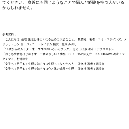
てください。 身近にも同じようなことで悩んだ経験を持つ人がいる
かもしれません。
参考資料：
「こんにちは! 生理 生理と仲よくなるために大切なこと」 集英社 著者：ユミ・スタインズ、メ
リッサ・カン 画：ジェニー・レイサム 翻訳：北原 みのり
「10歳からのカラダ・性・ココロのいろいろブック」 ほるぷ出版 著者：アクロストン
「おうち性教育はじめます 一番やさしい！防犯・SEX・命の伝え方」 KADOKAWA 著者：フ
クチマミ、村瀬幸浩
「女子も！男子も！生理を知ろう 1生理ってなんだろう」 汐文社 著者：宋美玄
「女子も！男子も！生理を知ろう 3心と体の成長と生理」 汐文社 著者：宋美玄