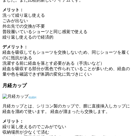
ました。まだ比較的新しいアイテムです。
メリット：
洗って繰り返し使える
ごみが出ない
外出先での交換が不要
普段履いているショーツと同じ感覚で使える
繰り返し使えるので経済的
デメリット：
経血を吸収してもショーツを交換しないため、同じショーツを履く
のに抵抗がある
洗濯する前に経血を落とす必要がある（手洗いなど）
経血を吸収する部分が黒色で作られていることが多いため、経血の
量や色を確認できず体調の変化に気づきにくい
月経カップ
pixabay
月経カップとは、シリコン製のカップで、膣に直接挿入しカップに
経血を溜めて使います。 経血が溜まったら交換します。
メリット：
繰り返し使えるのでごみがでない
収納場所が少なくて済む