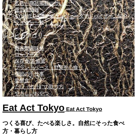
広告・商品掲載について
運営者情報
AYUWEDA式アーユルヴェーダアドバイザーご紹介
ライター一覧
レシピカテゴリー
自家製調味料
ローフード
保存食/常備菜
プラントベース（野菜中心食）
季節の手仕事
発酵食
だし（出汁）の取り方
やさしいおやつ
Eat Act Tokyo
Eat Act Tokyo
つくる喜び、たべる楽しさ。自然にそった食べ
方・暮らし方