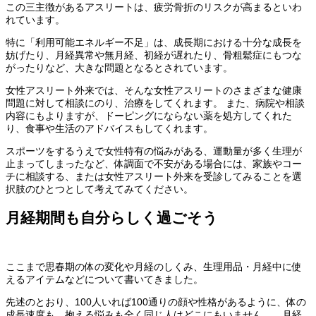
この三主徴があるアスリートは、疲労骨折のリスクが高まるといわ
れています。
特に「利用可能エネルギー不足」は、成長期における十分な成長を
妨げたり、月経異常や無月経、初経が遅れたり、骨粗鬆症にもつな
がったりなど、大きな問題となるとされています。
女性アスリート外来では、そんな女性アスリートのさまざまな健康
問題に対して相談にのり、治療をしてくれます。 また、病院や相談
内容にもよりますが、ドーピングにならない薬を処方してくれた
り、食事や生活のアドバイスもしてくれます。
スポーツをするうえで女性特有の悩みがある、運動量が多く生理が
止まってしまったなど、体調面で不安がある場合には、家族やコー
チに相談する、または女性アスリート外来を受診してみることを選
択肢のひとつとして考えてみてください。
月経期間も自分らしく過ごそう
ここまで思春期の体の変化や月経のしくみ、生理用品・月経中に使
えるアイテムなどについて書いてきました。
先述のとおり、100人いれば100通りの顔や性格があるように、体の
成長速度も、抱える悩みも全く同じ人はどこにもいません。 月経