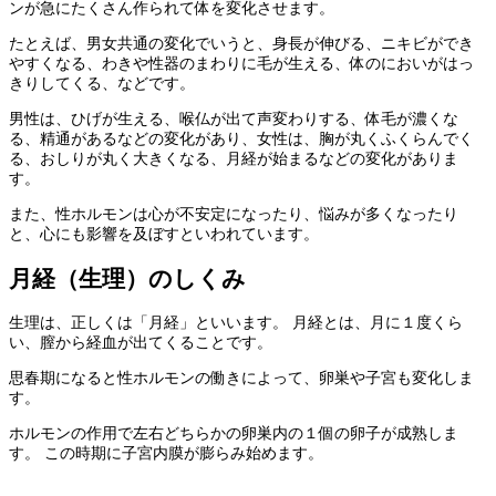
ンが急にたくさん作られて体を変化させます。
たとえば、男女共通の変化でいうと、身長が伸びる、ニキビができ
やすくなる、わきや性器のまわりに毛が生える、体のにおいがはっ
きりしてくる、などです。
男性は、ひげが生える、喉仏が出て声変わりする、体毛が濃くな
る、精通があるなどの変化があり、女性は、胸が丸くふくらんでく
る、おしりが丸く大きくなる、月経が始まるなどの変化がありま
す。
また、性ホルモンは心が不安定になったり、悩みが多くなったり
と、心にも影響を及ぼすといわれています。
月経（生理）のしくみ
生理は、正しくは「月経」といいます。 月経とは、月に１度くら
い、膣から経血が出てくることです。
思春期になると性ホルモンの働きによって、卵巣や子宮も変化しま
す。
ホルモンの作用で左右どちらかの卵巣内の１個の卵子が成熟しま
す。 この時期に子宮内膜が膨らみ始めます。