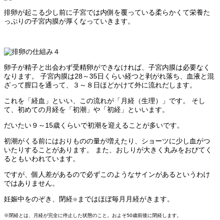
排卵が起こる少し前に子宮では内側を覆っている柔らかくて栄養た
っぷりの子宮内膜が厚くなっていきます。
卵子が精子と出会わず受精卵ができなければ、子宮内膜は必要なく
なります。 子宮内膜は28～35日くらい経つと剥がれ落ち、血液と混
ざって膣口を通って、３～８日ほどかけて外に流れだします。
これを「経血」といい、この流れが「月経（生理）」です。 そし
て、初めての月経を「初潮」や「初経」といいます。
だいたい９～15歳くらいで初潮を迎えることが多いです。
初潮がくる前にはおりものの量が増えたり、ショーツに少し血がつ
いたりすることがあります。 また、おしりが大きく丸みをおびてく
るともいわれています。
ですが、個人差があるので必ずこのようなサインがあるというわけ
ではありません。
妊娠中をのぞき、閉経
まではほぼ毎月月経がきます。
※
※閉経とは、月経が完全に停止した状態のこと。およそ50歳前後に閉経します。