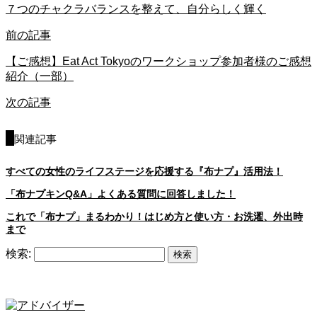
７つのチャクラバランスを整えて、自分らしく輝く
前の記事
【ご感想】Eat Act Tokyoのワークショップ参加者様のご感想
紹介（一部）
次の記事
関連記事
すべての女性のライフステージを応援する『布ナプ』活用法！
「布ナプキンQ&A」よくある質問に回答しました！
これで「布ナプ」まるわかり！はじめ方と使い方・お洗濯、外出時
まで
検索: