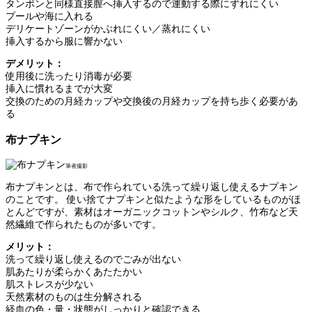
タンポンと同様直接膣へ挿入するので運動する際にずれにくい
プールや海に入れる
デリケートゾーンがかぶれにくい／蒸れにくい
挿入するから服に響かない
デメリット：
使用後に洗ったり消毒が必要
挿入に慣れるまでが大変
交換のための月経カップや交換後の月経カップを持ち歩く必要があ
る
布ナプキン
筆者撮影
布ナプキンとは、布で作られている洗って繰り返し使えるナプキン
のことです。 使い捨てナプキンと似たような形をしているものがほ
とんどですが、素材はオーガニックコットンやシルク、竹布など天
然繊維で作られたものが多いです。
メリット：
洗って繰り返し使えるのでごみが出ない
肌あたりが柔らかくあたたかい
肌ストレスが少ない
天然素材のものは生分解される
経血の色・量・状態がしっかりと確認できる