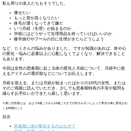
私も周りの友人たちもそうでした。
痩せたい
もっと背が高くなりたい
体毛が濃くなってきて嫌だ
いつ月経（生理）が始まるのか
学校にはどうやって生理用品を持っていけばいいのか
修学旅行やプールの日に生理がきたらどうしよう
など、たくさんの悩みがありました。 ですが知識があれば、体や心
の変化・悩みに必要以上に心配しなくてよくなり、解決できること
もあります。
今回は女性の思春期に起こる体の変化と月経について、月経中に使
えるアイテムの選択肢などについてお伝えします。
月経を迎える、または月経が始まったばかりの10代の女性、または
そのご両親に読んでいただき、少しでも思春期特有の不安や疑問を
減らすお手伝いができたら嬉しく思います。
※第二次性徴とは、およそ9歳ころから18歳ころまでの性ホルモンによって男女の体に変化がお
こる時期のこと
目次
思春期に体が変化するのはなぜ？