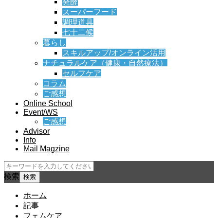
発酵
スーパーフード
調理道具
七十二候
暮らし
スキルアップ/オンライン活用
ナチュラルケア（健康・自然療法）
セルフケア
コラム
ご感想
Online School
Event/WS
ご感想
Advisor
Info
Mail Magzine
検索
ホーム
記事
フェムケア