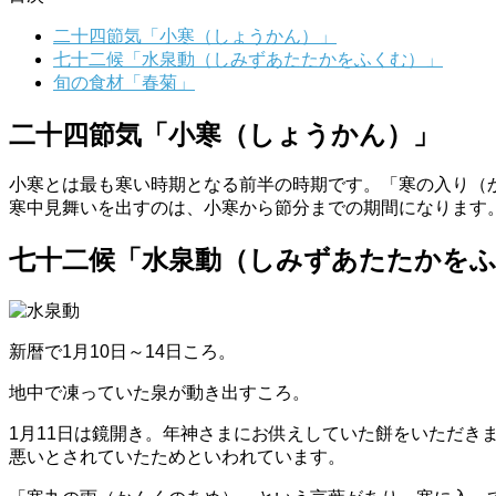
二十四節気「小寒（しょうかん）」
七十二候「水泉動（しみずあたたかをふくむ）」
旬の食材「春菊」
二十四節気「小寒（しょうかん）」
小寒とは最も寒い時期となる前半の時期です。「寒の入り（
寒中見舞いを出すのは、小寒から節分までの期間になります
七十二候「水泉動（しみずあたたかを
新暦で1月10日～14日ころ。
地中で凍っていた泉が動き出すころ。
1月11日は鏡開き。年神さまにお供えしていた餅をいただ
悪いとされていたためといわれています。