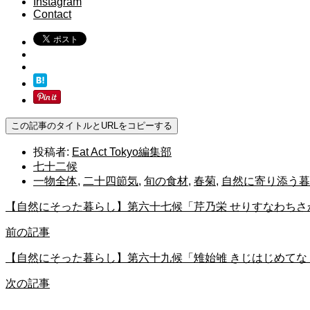
Instagram
Contact
この記事のタイトルとURLをコピーする
投稿者:
Eat Act Tokyo編集部
七十二候
一物全体
,
二十四節気
,
旬の食材
,
春菊
,
自然に寄り添う暮
【自然にそった暮らし】第六十七候「芹乃栄 せりすなわちさ
前の記事
【自然にそった暮らし】第六十九候「雉始雊 きじはじめてな
次の記事