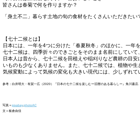
皆さんは春菊で何を作りますか？
「身土不二」暮らす土地の旬の食材をたくさんいただきたい
【七十二候とは】
日本には、一年を4つに分けた「春夏秋冬」のほかに、一年を
七十二候は、四季折々のできごとをそのまま名前にしていて
日本人は昔から、七十二候を田植えや稲刈りなど農耕の目安
いものも少なくありません。また、七十二候では、植物や生
気候変動によって気候の変化も大きい現代には、少しずれて
参考：白井明大・有賀一広（2020）『日本の七十二候を楽しむー旧暦のある暮らしー』角川書店.
写真＝
pixabay
,
photoAC
文＝板倉由佳