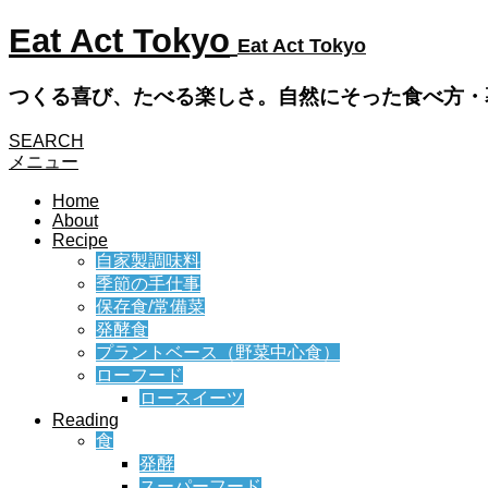
Eat Act Tokyo
Eat Act Tokyo
つくる喜び、たべる楽しさ。自然にそった食べ方・
SEARCH
メニュー
Home
About
Recipe
自家製調味料
季節の手仕事
保存食/常備菜
発酵食
プラントベース（野菜中心食）
ローフード
ロースイーツ
Reading
食
発酵
スーパーフード