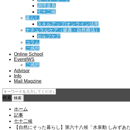
調理道具
七十二候
暮らし
スキルアップ/オンライン活用
ナチュラルケア（健康・自然療法）
セルフケア
コラム
ご感想
Online School
Event/WS
ご感想
Advisor
Info
Mail Magzine
検索
ホーム
記事
七十二候
【自然にそった暮らし】第六十八候「水泉動 しみずあ