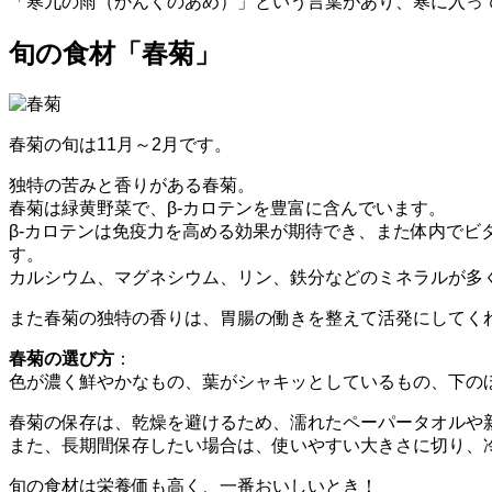
「寒九の雨（かんくのあめ）」という言葉があり、寒に入って
旬の食材「春菊」
春菊の旬は11月～2月です。
独特の苦みと香りがある春菊。
春菊は緑黄野菜で、β-カロテンを豊富に含んでいます。
β-カロテンは免疫力を高める効果が期待でき、また体内でビ
す。
カルシウム、マグネシウム、リン、鉄分などのミネラルが多
また春菊の独特の香りは、胃腸の働きを整えて活発にしてく
春菊の選び方
：
色が濃く鮮やかなもの、葉がシャキッとしているもの、下の
春菊の保存は、乾燥を避けるため、濡れたペーパータオルや
また、長期間保存したい場合は、使いやすい大きさに切り、
旬の食材は栄養価も高く、一番おいしいとき！