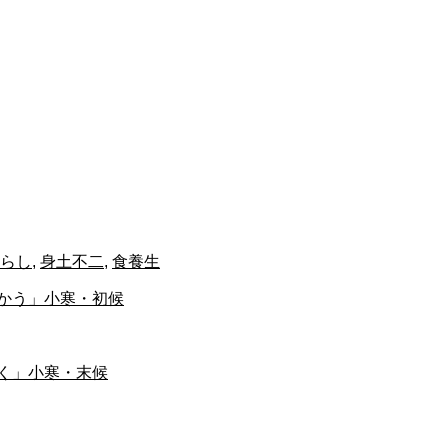
らし
,
身土不二
,
食養生
かう」小寒・初候
く」小寒・末候