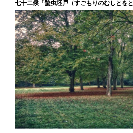
七十二候「蟄虫坯戸（すごもりのむしとを