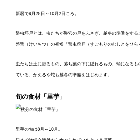
新暦で9月28日～10月2日ころ。
蟄虫坯戸とは、虫たちが巣穴の戸をふさぎ、越冬の準備をする
啓蟄（けいちつ）の初候「蟄虫啓戸（すごもりのむしとをひら
虫たちは土に潜るもの、落ち葉の下に隠れるもの、蛹になるも
ている、かえるや蛇も越冬の準備をはじめます。
旬の食材「里芋」
里芋の旬は8月～10月。