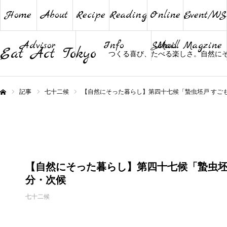
Home
About
Recipe
Reading
Online
Event/WS
Advisor
Info
School
Mail Magzine
Eat Act Tokyo
つくる喜び、たべる楽しさ。自然に
記事
七十二候
【自然にそった暮らし】第四十七候「蟄虫坯戸 すご
ム
【自然にそった暮らし】第四十七候「蟄虫坯
分・次候
七十二候