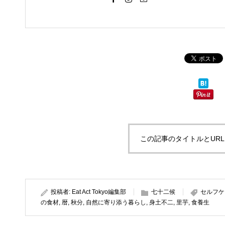
この記事のタイトルとUR
投稿者:
Eat Act Tokyo編集部
七十二候
セルフケ
の食材
,
暦
,
秋分
,
自然に寄り添う暮らし
,
身土不二
,
里芋
,
食養生