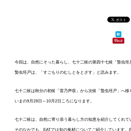
今回は、自然にそった暮らし、七十二候の第四十七候「蟄虫坯
蟄虫坯戸は、「すごもりのむしとをとざす」と読みます。
七十二候は秋分の初候「雷乃声収」から次候「蟄虫坯戸」へ移
いまの9月28日～10月2日ころになります。
七十二候は、自然に寄り添う暮らし方の知恵を紹介してくれて
そのなかでも、EATでは旬の食材についてご紹介しています。