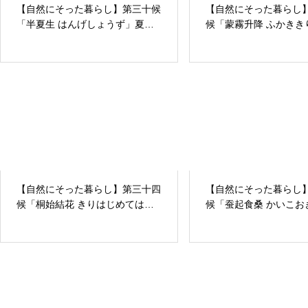
【自然にそった暮らし】第三十候
【自然にそった暮らし
「半夏生 はんげしょうず」夏
候「蒙霧升降 ふかきき
至・末候
う」立秋・末候
【自然にそった暮らし】第三十四
【自然にそった暮らし
候「桐始結花 きりはじめてはな
候「蚕起食桑 かいこお
をむすぶ」大暑・初候
をはむ」小満・初候