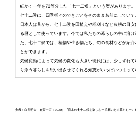
細かく一年を72等分した「七十二候」という暦があります。
七十二候は、四季折々のできごとをそのまま名前にしていて
日本人は昔から、七十二候を田植えや稲刈りなど農耕の目安
る暦として使っています。今では私たちの暮らしの中に溶け
た、七十二候では、植物や生き物たち、旬の食材などが紹介
とができます。
気候変動によって気候の変化も大きい現代には、少しずれて
り添う暮らしを思い出させてくれる知恵がいっぱいつまって
参考：白井明大・有賀一広（2020）『日本の七十二候を楽しむー旧暦のある暮らしー』