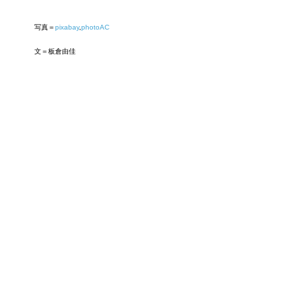
写真＝
pixabay
,
photoAC
文＝板倉由佳