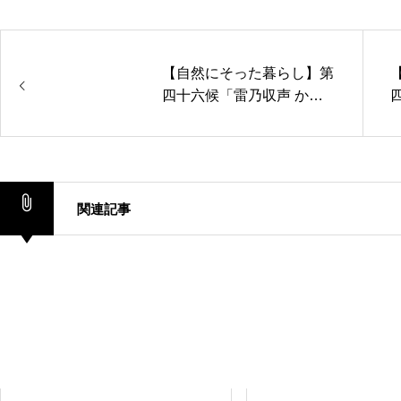
【自然にそった暮らし】第
四十六候「雷乃収声 かみ
四
なりすなわちこえをおさ
む」秋分・初候
関連記事