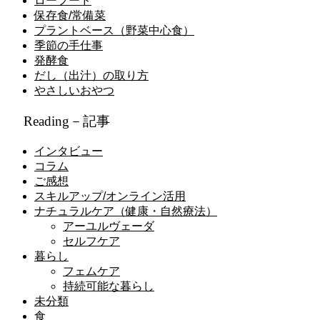
ローフード
保存食/常備菜
プラントベース（野菜中心食）
季節の手仕事
発酵食
だし（出汁）の取り方
やさしいおやつ
Reading－記事
インタビュー
コラム
ご感想
スキルアップ/オンライン活用
ナチュラルケア（健康・自然療法）
アーユルヴェーダ
セルフケア
暮らし
フェムケア
持続可能な暮らし
未分類
食