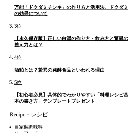
万能「ドクダミチンキ」の作り方と活用法、ドクダミ
の効果について
3位
【永久保存版】正しい白湯の作り方・飲み方と驚異の
整え力とは？
4位
酒粕とは？驚異の発酵食品といわれる理由
5位
【初心者必見】具体的でわかりやすい「料理レシピ基
本の書き方」テンプレートプレゼント
Recipe－レシピ
自家製調味料