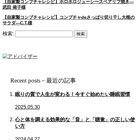
【自家製コンブチャレシピ】ホロホロジューシースペアリブ焼き―
武田 侑子様
【自家製コンブチャレシピ】コンブチャdeさっぱり切り干し大根の
サラダ―C.T.様
検索:
Recent posts－最近の記事
眠りの質で人生が変わる！今すぐ始めたい睡眠習慣
2025.05.30
心と体を調える効果的な「音」と「聴覚」の正しい使
い方
2024.04.27