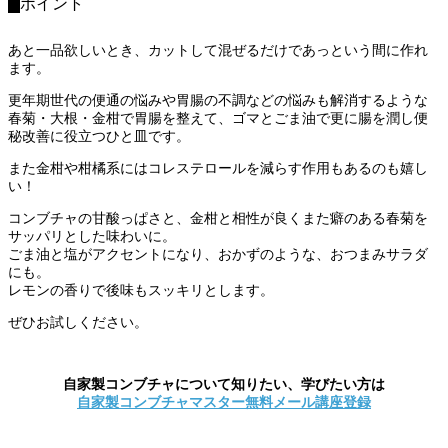
ポイント
あと一品欲しいとき、カットして混ぜるだけであっという間に作れ
ます。
更年期世代の便通の悩みや胃腸の不調などの悩みも解消するような
春菊・大根・金柑で胃腸を整えて、ゴマとごま油で更に腸を潤し便
秘改善に役立つひと皿です。
また金柑や柑橘系にはコレステロールを減らす作用もあるのも嬉し
い！
コンブチャの甘酸っぱさと、金柑と相性が良くまた癖のある春菊を
サッパリとした味わいに。
ごま油と塩がアクセントになり、おかずのような、おつまみサラダ
にも。
レモンの香りで後味もスッキリとします。
ぜひお試しください。
自家製コンブチャについて知りたい、学びたい方は
自家製コンブチャマスター無料メール講座登録