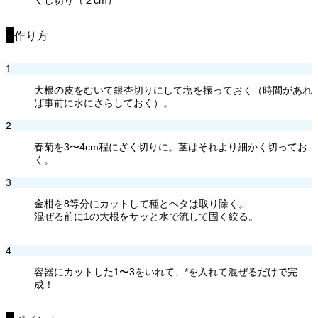
作り方
1
大根の皮をむいて銀杏切りにして塩を振っておく（時間があれ
ば事前に水にさらしておく）。
2
春菊を3〜4cm程にざく切りに。茎はそれより細かく切ってお
く。
3
金柑を8等分にカットして種とヘタは取り除く。
混ぜる前に1の大根をサッと水で流して固く絞る。
4
容器にカットした1〜3をいれて、*を入れて混ぜるだけで完
成！