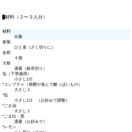
材料（２〜３人分）
材料
分量
春菊
ひと束（ざく切りに）
金柑
４個
大根
適量（銀杏切り）
塩（下準備用）
小さじ1/2
*コンブチャ（発酵が進んで酸っぱいもの）
大さじ２
*塩
小さじ1/2 （お好みで調整）
*ごま油
大さじ１
*ごま白・黒
適量（お好みで）
*レモン
くし切り（２cm）