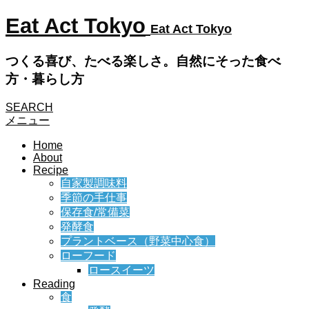
Eat Act Tokyo
Eat Act Tokyo
つくる喜び、たべる楽しさ。自然にそった食べ
方・暮らし方
SEARCH
メニュー
Home
About
Recipe
自家製調味料
季節の手仕事
保存食/常備菜
発酵食
プラントベース（野菜中心食）
ローフード
ロースイーツ
Reading
食