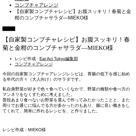
コンブチャアレンジ
【自家製コンブチャレシピ】お腹スッキリ！春菊と金
柑のコンブチャサラダ―MIEKO様
発酵食
【自家製コンブチャレシピ】お腹スッキリ！春
菊と金柑のコンブチャサラダ―MIEKO様
レシピ作成 :
Eat Act Tokyo編集部
コンブチャアレンジ
今回の自家製コンブチャアレンジレシピは、胃腸の低下を感じ始め
る年代の方々（大人向け）のサラダです。
私自身野菜が好きで色々食べていくなかで、野菜の種類や食べ方の
マンネリをなくすために考えました。
普段あまり食べないお野菜を選んで作ってみたかったことと、また
周りでお通じに悩んでる方が多かったのもあり、腸に良い働きをし
てくれて、簡単に作れるレシピを、と作りました。
レシピ作成：MIEKO様