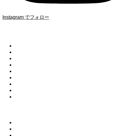
Instagram でフォロー
メニュー
お問合せ
利用規約
プライバシーポリシー
Eat Act Tokyoイベント情報
掲載商品・書籍について
広告・商品掲載について
運営者情報
AYUWEDA式アーユルヴェーダアドバイザーご紹介
ライター一覧
レシピカテゴリー
自家製調味料
ローフード
保存食/常備菜