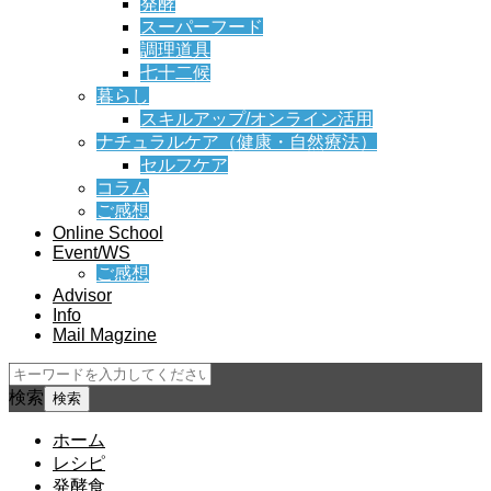
発酵
スーパーフード
調理道具
七十二候
暮らし
スキルアップ/オンライン活用
ナチュラルケア（健康・自然療法）
セルフケア
コラム
ご感想
Online School
Event/WS
ご感想
Advisor
Info
Mail Magzine
検索
ホーム
レシピ
発酵食