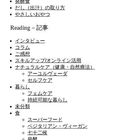
発酵食
だし（出汁）の取り方
やさしいおやつ
Reading－記事
インタビュー
コラム
ご感想
スキルアップ/オンライン活用
ナチュラルケア（健康・自然療法）
アーユルヴェーダ
セルフケア
暮らし
フェムケア
持続可能な暮らし
未分類
食
スーパーフード
ベジタリアン・ヴィーガン
七十二候
発酵