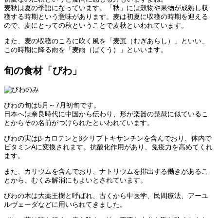
麦秋は夏の季語になっています。「秋」には穀物や果物が成熟し収
穫する時期という意味があります。麦は初夏に収穫の時期を迎える
ので、麦にとっての秋ということで麦秋といわれています。
また、麦の収穫のころに吹く風を「麦嵐（むぎあらし）」といい、
この時期に降る雨を「麦雨（ばくう）」といいます。
旬の食材「びわ」
びわの旬は5月～7月初旬です。
日本へは奈良時代に中国から伝わり、形が楽器の琵琶に似ているこ
とからその名前がつけられたといわれています。
びわの実はβ-カロテンとβクリプトキサンチンを含んでおり、体内で
ビタミンAに変換されます。抗酸化作用があり、免疫力を高めてくれ
ます。
また、カリウムを含んでおり、ナトリウムを排出する働きがあるこ
とから、むくみ解消にもよいとされています。
びわの木は大薬王樹と呼ばれ、古くから中医学、民間療法、アーユ
ルヴェーダなどに用いられてきました。