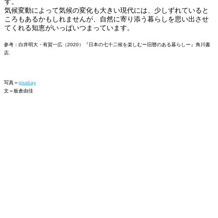
す。
気候変動によって気候の変化も大きい現代には、少しずれていると
ころもあるかもしれませんが、自然に寄り添う暮らしを思い出させ
てくれる知恵がいっぱいつまっています。
参考：白井明大・有賀一広（2020）『日本の七十二候を楽しむー旧暦のある暮らしー』角川書
店.
写真＝
pixabay
文＝板倉由佳