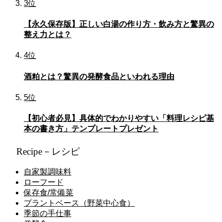
3位
【永久保存版】正しい白湯の作り方・飲み方と驚異の
整え力とは？
4位
酒粕とは？驚異の発酵食品といわれる理由
5位
【初心者必見】具体的でわかりやすい「料理レシピ基
本の書き方」テンプレートプレゼント
Recipe－レシピ
自家製調味料
ローフード
保存食/常備菜
プラントベース（野菜中心食）
季節の手仕事