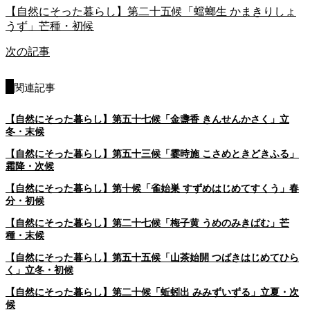
【自然にそった暮らし】第二十五候「蟷螂生 かまきりしょ
うず」芒種・初候
次の記事
関連記事
【自然にそった暮らし】第五十七候「金盞香 きんせんかさく」立
冬・末候
【自然にそった暮らし】第五十三候「霎時施 こさめときどきふる」
霜降・次候
【自然にそった暮らし】第十候「雀始巣 すずめはじめてすくう」春
分・初候
【自然にそった暮らし】第二十七候「梅子黄 うめのみきばむ」芒
種・末候
【自然にそった暮らし】第五十五候「山茶始開 つばきはじめてひら
く」立冬・初候
【自然にそった暮らし】第二十候「蚯蚓出 みみずいずる」立夏・次
候