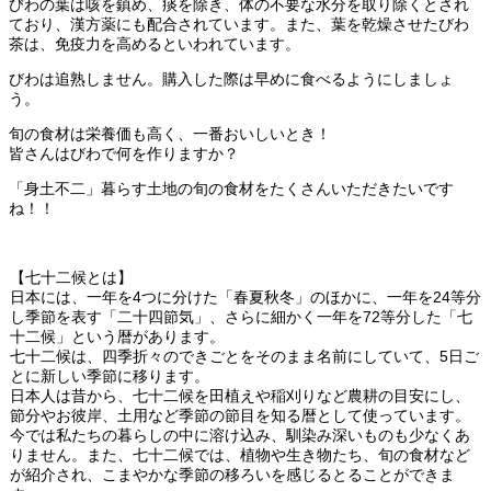
びわの葉は咳を鎮め、痰を除き、体の不要な水分を取り除くとされ
ており、漢方薬にも配合されています。また、葉を乾燥させたびわ
茶は、免疫力を高めるといわれています。
びわは追熟しません。購入した際は早めに食べるようにしましょ
う。
旬の食材は栄養価も高く、一番おいしいとき！
皆さんはびわで何を作りますか？
「身土不二」暮らす土地の旬の食材をたくさんいただきたいです
ね！！
【七十二候とは】
日本には、一年を4つに分けた「春夏秋冬」のほかに、一年を24等分
し季節を表す「二十四節気」、さらに細かく一年を72等分した「七
十二候」という暦があります。
七十二候は、四季折々のできごとをそのまま名前にしていて、5日ご
とに新しい季節に移ります。
日本人は昔から、七十二候を田植えや稲刈りなど農耕の目安にし、
節分やお彼岸、土用など季節の節目を知る暦として使っています。
今では私たちの暮らしの中に溶け込み、馴染み深いものも少なくあ
りません。また、七十二候では、植物や生き物たち、旬の食材など
が紹介され、こまやかな季節の移ろいを感じるとることができま