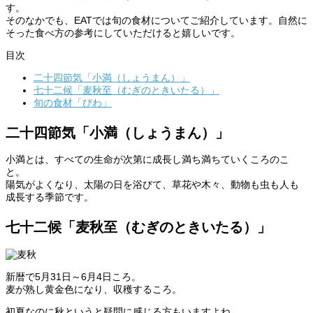
す。
そのなかでも、EATでは旬の食材についてご紹介しています。自然に
そった食べ方の参考にしていただけると嬉しいです。
目次
二十四節気「小満（しょうまん）」
七十二候「麦秋至（むぎのときいたる）」
旬の食材「びわ」
二十四節気「小満（しょうまん）」
小満とは、すべての生命が次第に成長し満ち満ちていくころのこ
と。
陽気がよくなり、太陽の日を浴びて、草花や木々、動物も虫も人も
成長する季節です。
七十二候「麦秋至（むぎのときいたる）」
新暦で5月31日～6月4日ころ。
麦が熟し黄金色になり、収穫するころ。
初夏なのに秋というと疑問に感じる方もいますよね。