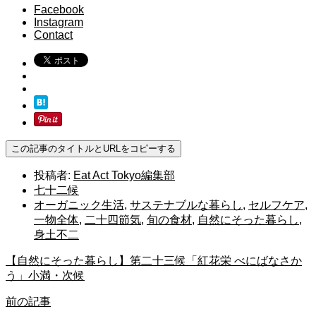
Facebook
Instagram
Contact
この記事のタイトルとURLをコピーする
投稿者:
Eat Act Tokyo編集部
七十二候
オーガニック生活
,
サステナブルな暮らし
,
セルフケア
,
一物全体
,
二十四節気
,
旬の食材
,
自然にそった暮らし
,
身土不二
【自然にそった暮らし】第二十三候「紅花栄 べにばなさか
う」小満・次候
前の記事