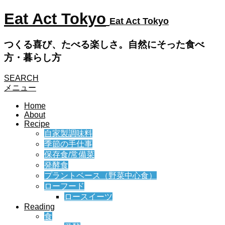
Eat Act Tokyo
Eat Act Tokyo
つくる喜び、たべる楽しさ。自然にそった食べ
方・暮らし方
SEARCH
メニュー
Home
About
Recipe
自家製調味料
季節の手仕事
保存食/常備菜
発酵食
プラントベース（野菜中心食）
ローフード
ロースイーツ
Reading
食