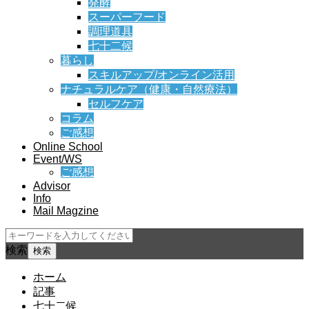
発酵
スーパーフード
調理道具
七十二候
暮らし
スキルアップ/オンライン活用
ナチュラルケア（健康・自然療法）
セルフケア
コラム
ご感想
Online School
Event/WS
ご感想
Advisor
Info
Mail Magzine
検索
ホーム
記事
七十二候