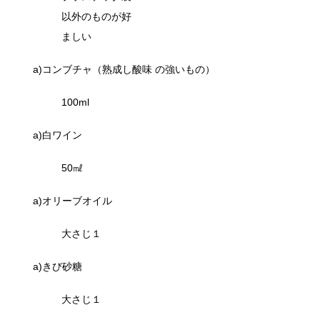
以外のものが好
ましい
a)コンブチャ（熟成し酸味 の強いもの）
100ml
a)白ワイン
50㎖
a)オリーブオイル
大さじ１
a)きび砂糖
大さじ１