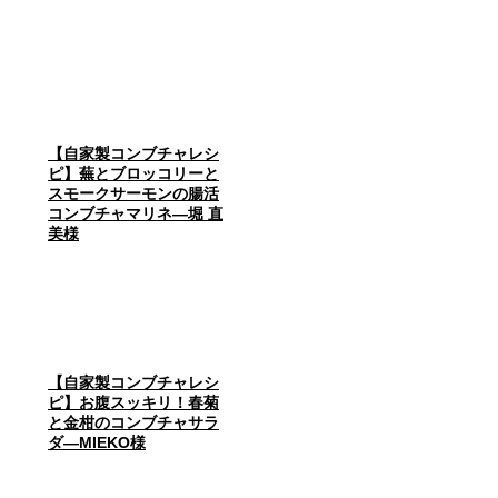
【自家製コンブチャレシ
ピ】蕪とブロッコリーと
スモークサーモンの腸活
コンブチャマリネ―堀 直
美様
【自家製コンブチャレシ
ピ】お腹スッキリ！春菊
と金柑のコンブチャサラ
ダ―MIEKO様