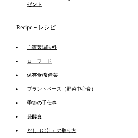
ゼント
Recipe－レシピ
自家製調味料
ローフード
保存食/常備菜
プラントベース（野菜中心食）
季節の手仕事
発酵食
だし（出汁）の取り方