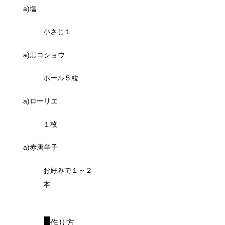
a)塩
小さじ１
a)黒コショウ
ホール５粒
a)ローリエ
１枚
a)赤唐辛子
お好みで１～２
本
作り方