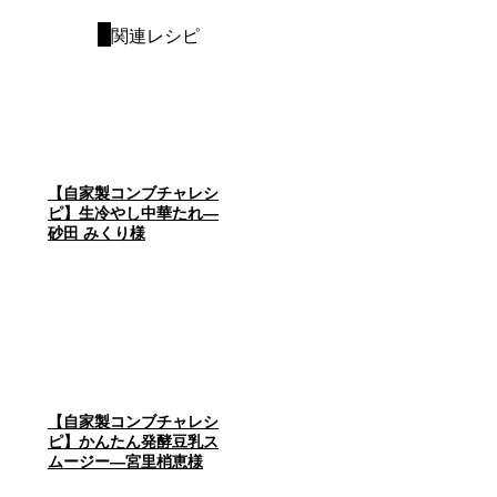
関連レシピ
【自家製コンブチャレシ
ピ】生冷やし中華たれ―
砂田 みくり様
【自家製コンブチャレシ
ピ】かんたん発酵豆乳ス
ムージー―宮里梢恵様