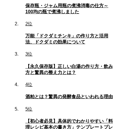
保存瓶・ジャム用瓶の煮沸消毒の仕方～
100均の瓶で煮沸しました
2位
万能「ドクダミチンキ」の作り方と活用
法、ドクダミの効果について
3位
【永久保存版】正しい白湯の作り方・飲み
方と驚異の整え力とは？
4位
酒粕とは？驚異の発酵食品といわれる理由
5位
【初心者必見】具体的でわかりやすい「料
理レシピ基本の書き方」テンプレートプレ