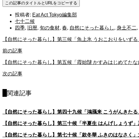
この記事のタイトルとURLをコピーする
投稿者:
Eat Act Tokyo編集部
七十二候
四季
,
旧暦
,
旬の食材
,
春
,
自然にそった暮らし
,
身土不二
,
【自然にそった暮らし】第三候「魚上氷 うおこおりをいずる
前の記事
【自然にそった暮らし】第五候「霞始靆 かすみはじめてたな
次の記事
関連記事
【自然にそった暮らし】第四十九候「鴻鴈来 こうがんきたる
【自然にそった暮らし】第三十候「半夏生 はんげしょうず」
【自然にそった暮らし】第七十候「款冬華 ふきのはなさく」