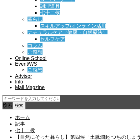
調理道具
七十二候
暮らし
スキルアップ/オンライン活用
ナチュラルケア（健康・自然療法）
セルフケア
コラム
ご感想
Online School
Event/WS
ご感想
Advisor
Info
Mail Magzine
検索
ホーム
記事
七十二候
【自然にそった暮らし】第四候「土脉潤起 つちのしょ