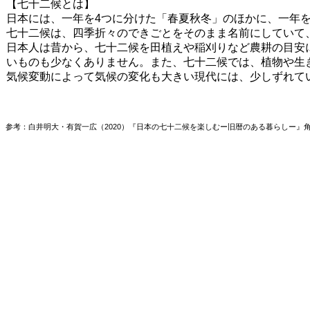
【七十二候とは】
日本には、一年を4つに分けた「春夏秋冬」のほかに、一年を
七十二候は、四季折々のできごとをそのまま名前にしていて
日本人は昔から、七十二候を田植えや稲刈りなど農耕の目安
いものも少なくありません。また、七十二候では、植物や生
気候変動によって気候の変化も大きい現代には、少しずれて
参考：白井明大・有賀一広（2020）『日本の七十二候を楽しむー旧暦のある暮らしー』角