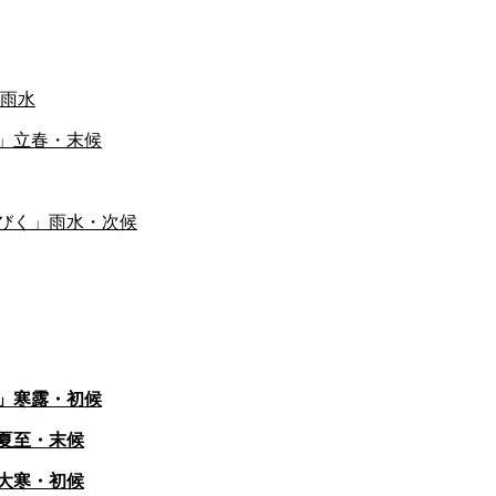
雨水
」立春・末候
びく」雨水・次候
」寒露・初候
夏至・末候
大寒・初候