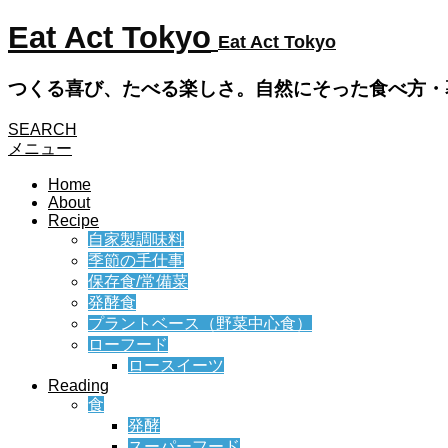
Eat Act Tokyo
Eat Act Tokyo
つくる喜び、たべる楽しさ。自然にそった食べ方・
SEARCH
メニュー
Home
About
Recipe
自家製調味料
季節の手仕事
保存食/常備菜
発酵食
プラントベース（野菜中心食）
ローフード
ロースイーツ
Reading
食
発酵
スーパーフード