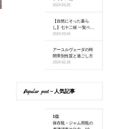
2024.03.25
【自然にそった暮ら
し】七十二候 一覧ペー
ジ
2024.03.04
アーユルヴェーダの時
間帯別性質と過ごし方
2024.02.26
Popular post－人気記事
1位
保存瓶・ジャム用瓶の