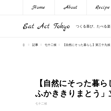
Home
About
Recipe
Eat Act Tokyo
つくる喜び、たべる楽
記事
七十二候
【自然にそった暮らし】第三十九候
ホーム
【自然にそった暮ら
ふかききりまとう」
七十二候