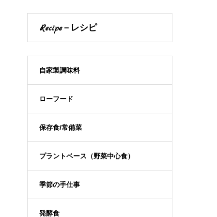
ト
Recipe－レシピ
自家製調味料
ローフード
保存食/常備菜
プラントベース（野菜中心食）
季節の手仕事
発酵食