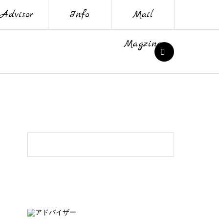
Advisor
Info
Mail
Magzine
SEARCH