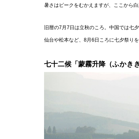
暑さはピークをむかえますが、ここから白
旧暦の7月7日は立秋のころ。中国では七
仙台や松本など、8月6日ころに七夕祭り
七十二候「蒙霧升降（ふかき