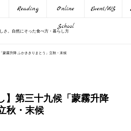
Reading
Online
Event/WS
School
しさ。自然にそった食べ方・暮らし方
「蒙霧升降 ふかききりまとう」立秋・末候
し】第三十九候「蒙霧升降
立秋・末候