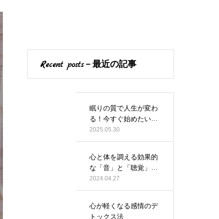
Recent posts－最近の記事
眠りの質で人生が変わ
る！今すぐ始めたい睡
眠習慣
2025.05.30
心と体を調える効果的
な「音」と「聴覚」の
正しい使い方
2024.04.27
心が軽くなる感情のデ
トックス法