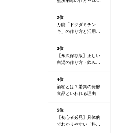
煮沸消毒の仕方～100
均の瓶で煮沸しました
2位
万能「ドクダミチン
キ」の作り方と活用
法、ドクダミの効果に
ついて
3位
【永久保存版】正しい
白湯の作り方・飲み方
と驚異の整え力とは？
4位
酒粕とは？驚異の発酵
食品といわれる理由
5位
【初心者必見】具体的
でわかりやすい「料理
レシピ基本の書き方」
テンプレートプレゼン